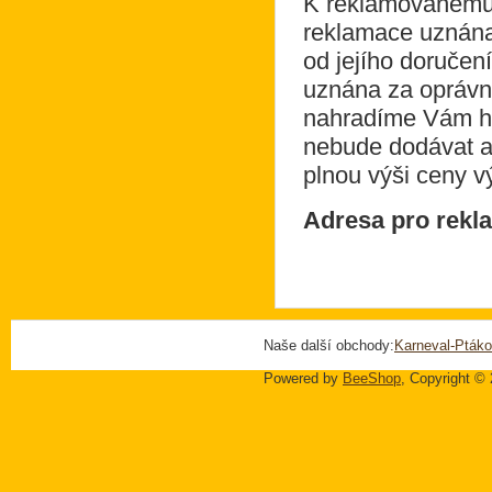
K reklamovanému v
reklamace uznána
od jejího doručen
uznána za oprávn
nahradíme Vám ho
nebude dodávat a
plnou výši ceny v
Adresa pro rekl
Naše další obchody:
Karneval-Ptáko
Powered by
BeeShop
, Copyright ©