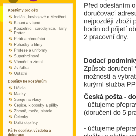
Před odesláním o
Kostýmy pro děti
doručovací adresu,
Indiáni, kovbojové a Mexičani
nejpozději zboží p
Klauni a vtipné
hodin od přijetí 
Kouzelníci, čarodějnice, Harry
Potter
2 pracovní dny.
Piráti a námořníci
Pohádky a filmy
Profese a uniformy
Superhrdinové
Dodací podmínk
Vánoční a zimní
Způsob doručení V
Zvířátka
Ostatní
možností a vybra
Doplňky ke kostýmům
kurýrní služba P
Líčidla
Masky
Česká pošta - do
Spreje na vlasy
- účtujeme přepra
Čepice, klobouky a přilby
Zbraně, meče, pistole
(doručení do 5 p
Čelenky
Další doplňky
- účtujeme přepra
Párty doplňky, výzdoba a
dekorace