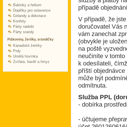
služby a platby n
Balónky a helium
případě objednání
Doplňky pro oslavence
Girlandy a dekorace
V případě, že jste
Konfety
doručovatel Vás n
Párty nádobí
Párty srandy
vám zanechat zpr
Ptákoviny, žertíky, srandičky
(obvykle je ulože
Kanadské žertíky
na poště vyzvedno
Prdy
neučiníte v tomto
Umělá hovínka
Zvířata, havěť a hmyz
k odesílateli, čím
příští objednávce 
může být podmíně
odmítnuta.
Služba PPL (dor
- dobírka prostře
- účtujeme přepra
účet
2601260616