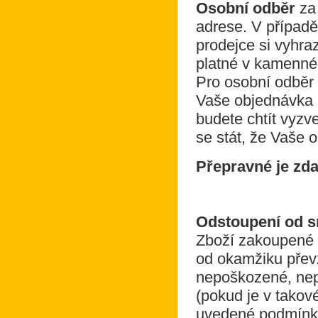
Osobní odběr
za 
adrese. V případě
prodejce si vyhra
platné v kamenn
Pro osobní odběr
Vaše objednávka p
budete chtít vyzv
se stát, že Vaše 
Přepravné je zda
Odstoupení od s
Zboží zakoupené u
od okamžiku převz
nepoškozené, nep
(pokud je v takov
uvedené podmínky,