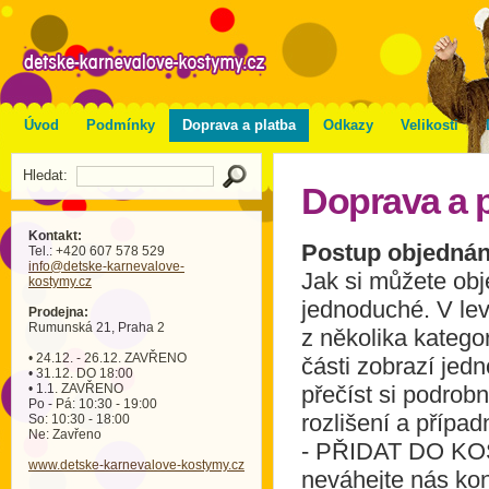
Úvod
Podmínky
Doprava a platba
Odkazy
Velikosti
Hledat:
Doprava a p
Kontakt:
Postup objednání
Tel.: +420 607 578 529
info
@detske-karnevalove-
Jak si můžete ob
kostymy
.cz
jednoduché. V lev
Prodejna:
Rumunská 21, Praha 2
z několika kategor
• 24.12. - 26.12. ZAVŘENO
části zobrazí jedn
• 31.12. DO 18:00
• 1.1. ZAVŘENO
přečíst si podrobn
Po - Pá: 10:30 - 19:00
rozlišení a případ
So: 10:30 - 18:00
Ne: Zavřeno
- PŘIDAT DO KOŠÍ
www.detske-karnevalove-kostymy.cz
neváhejte nás kon