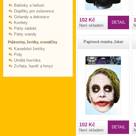
Balónky a helium
Doplňky pro oslavence
Girlandy a dekorace
102 Kč
DETAIL
Konfety
Není skladem
N
Párty nádobí
Párty srandy
Papírová maska Joker
Ptákoviny, žertíky, srandičky
Kanadské žertíky
Prdy
Umělá hovínka
Zvířata, havěť a hmyz
102 Kč
DETAIL
Není skladem
N