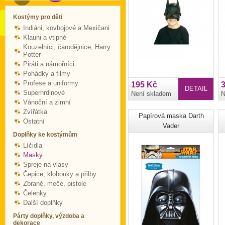
Kostýmy pro děti
Indiáni, kovbojové a Mexičani
Klauni a vtipné
Kouzelníci, čarodějnice, Harry
Potter
Piráti a námořníci
Pohádky a filmy
Profese a uniformy
195 Kč
DETAIL
Superhrdinové
Není skladem
N
Vánoční a zimní
Zvířátka
Papírová maska Darth
Ostatní
Vader
Doplňky ke kostýmům
Líčidla
Masky
Spreje na vlasy
Čepice, klobouky a přilby
Zbraně, meče, pistole
Čelenky
Další doplňky
Párty doplňky, výzdoba a
dekorace