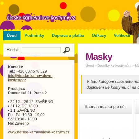
Úvod
Podmínky
Doprava a platba
Odkazy
Velikosti
Hledat:
Masky
Úvod
>
Doplňky ke kostýmům
>
M
Kontakt:
Tel.: +420 607 578 529
info
@detske-karnevalove-
kostymy
.cz
V této kategorii naleznete m
doplňkem ke kostýmu či na o
Prodejna:
Rumunská 21, Praha 2
• 24.12. - 26.12. ZAVŘENO
• 31.12. DO 18:00
Batman maska pro děti
• 1.1. ZAVŘENO
Po - Pá: 10:30 - 19:00
So: 10:30 - 18:00
Ne: Zavřeno
www.detske-karnevalove-kostymy.cz