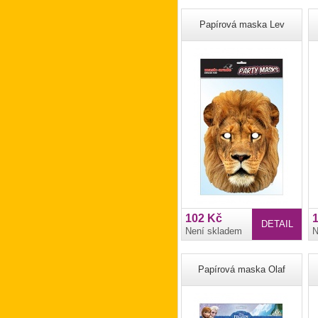
Papírová maska Lev
102 Kč
DETAIL
Není skladem
N
Papírová maska Olaf