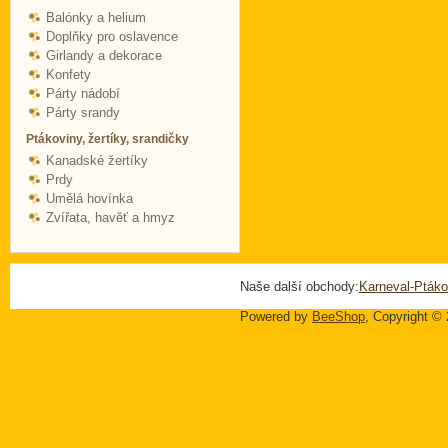
Balónky a helium
Doplňky pro oslavence
Girlandy a dekorace
Konfety
Párty nádobí
Párty srandy
Ptákoviny, žertíky, srandičky
Kanadské žertíky
Prdy
Umělá hovínka
Zvířata, havěť a hmyz
Naše další obchody:
Karneval-Ptáko
Powered by
BeeShop
, Copyright ©