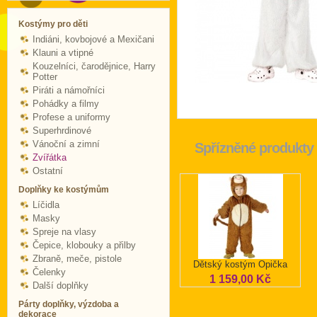
Kostýmy pro děti
Indiáni, kovbojové a Mexičani
Klauni a vtipné
Kouzelníci, čarodějnice, Harry
Potter
Piráti a námořníci
Pohádky a filmy
Profese a uniformy
Superhrdinové
Vánoční a zimní
Spřízněné produkty
Zvířátka
Ostatní
Doplňky ke kostýmům
Líčidla
Masky
Spreje na vlasy
Čepice, klobouky a přilby
Zbraně, meče, pistole
Dětský kostým Opička
Čelenky
1 159,00 Kč
Další doplňky
Párty doplňky, výzdoba a
dekorace