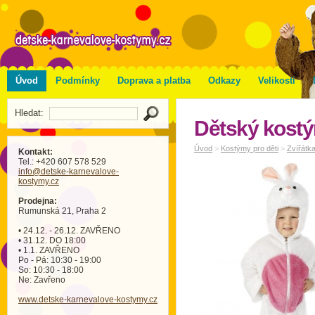
Úvod
Podmínky
Doprava a platba
Odkazy
Velikosti
Hledat:
Dětský kostý
Úvod
>
Kostýmy pro děti
>
Zvířátk
Kontakt:
Tel.: +420 607 578 529
info
@detske-karnevalove-
kostymy
.cz
Prodejna:
Rumunská 21, Praha 2
• 24.12. - 26.12. ZAVŘENO
• 31.12. DO 18:00
• 1.1. ZAVŘENO
Po - Pá: 10:30 - 19:00
So: 10:30 - 18:00
Ne: Zavřeno
www.detske-karnevalove-kostymy.cz