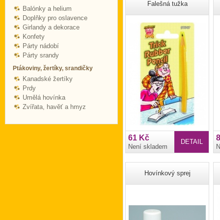
Falešná tužka
Balónky a helium
Doplňky pro oslavence
Girlandy a dekorace
Konfety
Párty nádobí
Párty srandy
Ptákoviny, žertíky, srandičky
Kanadské žertíky
Prdy
Umělá hovínka
Zvířata, havěť a hmyz
61 Kč
DETAIL
Není skladem
N
Hovínkový sprej