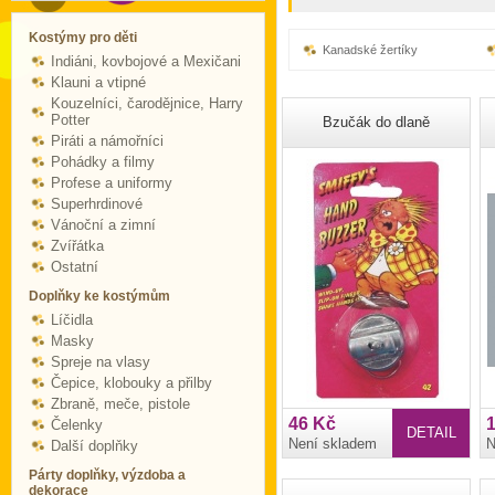
Kostýmy pro děti
Kanadské žertíky
Indiáni, kovbojové a Mexičani
Klauni a vtipné
Kouzelníci, čarodějnice, Harry
Potter
Bzučák do dlaně
Piráti a námořníci
Pohádky a filmy
Profese a uniformy
Superhrdinové
Vánoční a zimní
Zvířátka
Ostatní
Doplňky ke kostýmům
Líčidla
Masky
Spreje na vlasy
Čepice, klobouky a přilby
Zbraně, meče, pistole
46 Kč
Čelenky
DETAIL
Není skladem
N
Další doplňky
Párty doplňky, výzdoba a
dekorace