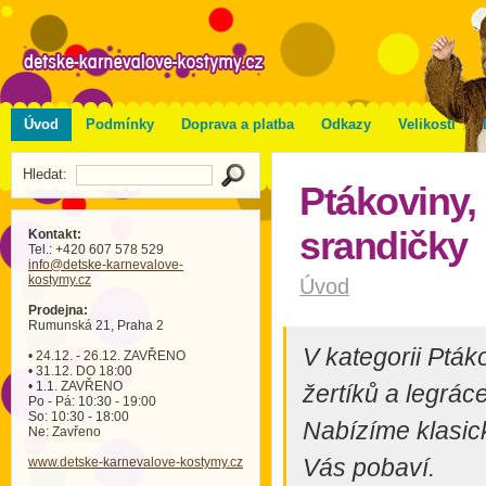
Úvod
Podmínky
Doprava a platba
Odkazy
Velikosti
Hledat:
Ptákoviny, 
srandičky
Kontakt:
Tel.: +420 607 578 529
info
@detske-karnevalove-
kostymy
.cz
Úvod
Prodejna:
Rumunská 21, Praha 2
V kategorii Pták
• 24.12. - 26.12. ZAVŘENO
• 31.12. DO 18:00
• 1.1. ZAVŘENO
žertíků a legrác
Po - Pá: 10:30 - 19:00
So: 10:30 - 18:00
Nabízíme klasic
Ne: Zavřeno
Vás pobaví.
www.detske-karnevalove-kostymy.cz