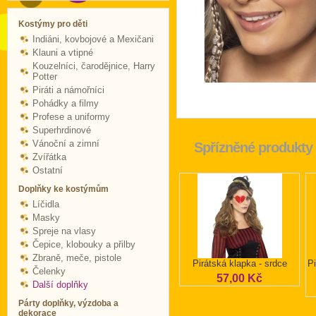
Kostýmy pro děti
Indiáni, kovbojové a Mexičani
Klauni a vtipné
Kouzelníci, čarodějnice, Harry
Potter
Piráti a námořníci
Pohádky a filmy
Profese a uniformy
Superhrdinové
Vánoční a zimní
Spřízněné produkty
Zvířátka
Ostatní
Doplňky ke kostýmům
Líčidla
Masky
Spreje na vlasy
Čepice, klobouky a přilby
Zbraně, meče, pistole
Pirátská klapka - srdce
Pi
Čelenky
57,00 Kč
Další doplňky
Párty doplňky, výzdoba a
dekorace