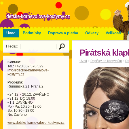
Úvod
Podmínky
Doprava a platba
Odkazy
Velikosti
Hledat:
Pirátská klap
Úvod
>
Doplňky ke kostýmům
>
Da
Kontakt:
Tel.: +420 607 578 529
info
@detske-karnevalove-
kostymy
.cz
Prodejna:
Rumunská 21, Praha 2
• 24.12. - 26.12. ZAVŘENO
• 31.12. DO 18:00
• 1.1. ZAVŘENO
Po - Pá: 10:30 - 19:00
So: 10:30 - 18:00
Ne: Zavřeno
www.detske-karnevalove-kostymy.cz